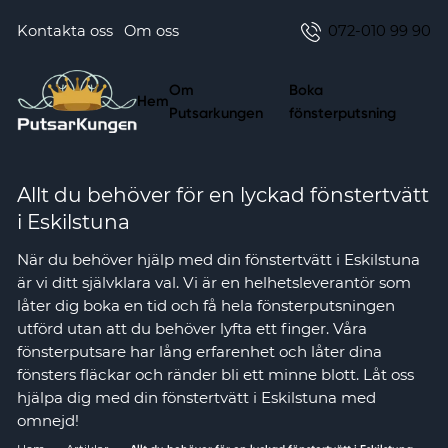
Kontakta oss
Om oss
072-010 99 90
Om
Boka
Hem
Putsarkungen
fönsterputsning
Allt du behöver för en lyckad fönstertvätt
i Eskilstuna
När du behöver hjälp med din fönstertvätt i Eskilstuna
är vi ditt självklara val. Vi är en helhetsleverantör som
låter dig boka en tid och få hela fönsterputsningen
utförd utan att du behöver lyfta ett finger. Våra
fönsterputsare har lång erfarenhet och låter dina
fönsters fläckar och ränder bli ett minne blott. Låt oss
hjälpa dig med din fönstertvätt i Eskilstuna med
omnejd!