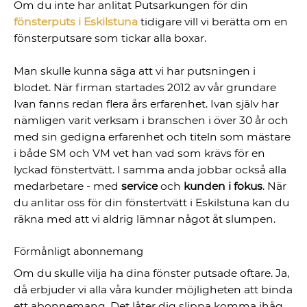
Om du inte har anlitat Putsarkungen för din
fönsterputs i Eskilstuna
tidigare vill vi berätta om en
fönsterputsare som tickar alla boxar.
Man skulle kunna säga att vi har putsningen i
blodet. När firman startades 2012 av vår grundare
Ivan fanns redan flera års erfarenhet. Ivan själv har
nämligen varit verksam i branschen i över 30 år och
med sin gedigna erfarenhet och titeln som mästare
i både SM och VM vet han vad som krävs för en
lyckad fönstertvätt. I samma anda jobbar också alla
medarbetare - med
service
och
kunden i fokus
. När
du anlitar oss för din fönstertvätt i Eskilstuna kan du
räkna med att vi aldrig lämnar något åt slumpen.
Förmånligt abonnemang
Om du skulle vilja ha dina fönster putsade oftare. Ja,
då erbjuder vi alla våra kunder möjligheten att binda
ett abonnemang. Det låter dig slippa komma ihåg