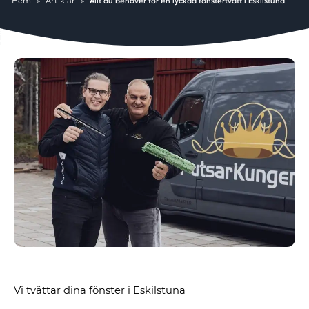
Hem
»
Artiklar
»
Allt du behöver för en lyckad fönstertvätt i Eskilstuna
Vi tvättar dina fönster i Eskilstuna