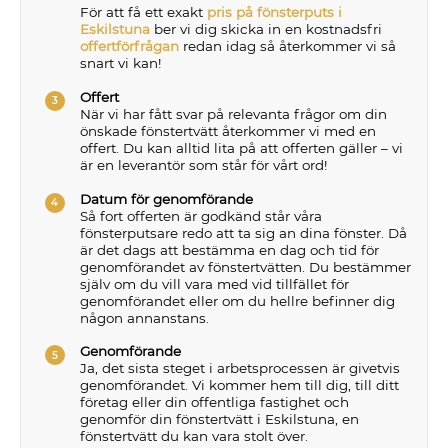
För att få ett exakt
pris på fönsterputs i
Eskilstuna
ber vi dig skicka in en kostnadsfri
offertförfrågan
redan idag så återkommer vi så
snart vi kan!
Offert
När vi har fått svar på relevanta frågor om din
önskade fönstertvätt återkommer vi med en
offert. Du kan alltid lita på att offerten gäller – vi
är en leverantör som står för vårt ord!
Datum för genomförande
Så fort offerten är godkänd står våra
fönsterputsare redo att ta sig an dina fönster. Då
är det dags att bestämma en dag och tid för
genomförandet av fönstertvätten. Du bestämmer
själv om du vill vara med vid tillfället för
genomförandet eller om du hellre befinner dig
någon annanstans.
Genomförande
Ja, det sista steget i arbetsprocessen är givetvis
genomförandet. Vi kommer hem till dig, till ditt
företag eller din offentliga fastighet och
genomför din fönstertvätt i Eskilstuna, en
fönstertvätt du kan vara stolt över.