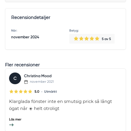
Recensiondetaljer
När:
Betyg:
november 2024
5
av 5
Fler recensioner
Christina Mood
C
november 2021
•
5.0
Utmärkt
Klarglada fönster inte en smutsig prick så långt
ögat når ☀️ helt otroligt
Läs mer