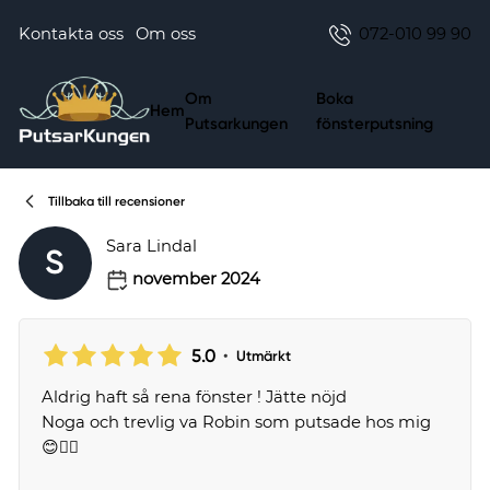
Kontakta oss
Om oss
072-010 99 90
Om
Boka
Hem
Putsarkungen
fönsterputsning
Tillbaka till recensioner
Sara Lindal
S
november 2024
5.0
•
Utmärkt
Aldrig haft så rena fönster ! Jätte nöjd
Noga och trevlig va Robin som putsade hos mig
😊👍🏼