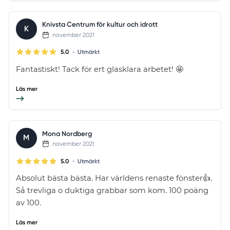
Knivsta Centrum för kultur och idrott
K
november 2021
•
5.0
Utmärkt
Fantastiskt! Tack för ert glasklara arbetet! 🤩
Läs mer
Mona Nordberg
M
november 2021
•
5.0
Utmärkt
Absolut bästa bästa. Har världens renaste fönster👍.
Så trevliga o duktiga grabbar som kom. 100 poäng
av 100.
Läs mer