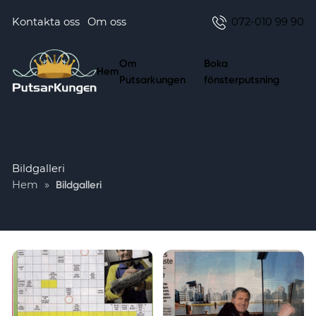
Kontakta oss
Om oss
072-010 99 90
Om
Boka
Hem
Putsarkungen
fönsterputsning
Bildgalleri
Hem
»
Bildgalleri